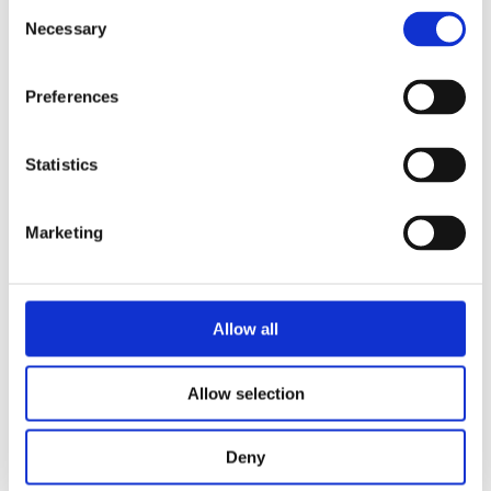
Consent
Necessary
Selection
Preferences
Omaha skulderveske 6L
116
kr
Statistics
Velg alternativ
Marketing
Allow all
Allow selection
Deny