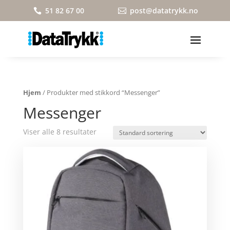
51 82 67 00
post@datatrykk.no


Hjem
/ Produkter med stikkord “Messenger”
Messenger
Viser alle 8 resultater