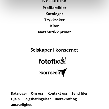
Nettbutikk
Profilartikler
Kataloger
Trykksaker
Klær
Nettbutikk privat
Selskaper i konsernet
Kataloger
Om oss
Kontakt oss
Send filer
Hjelp
Salgsbetingelser
Bærekraft og
ansvarlighet