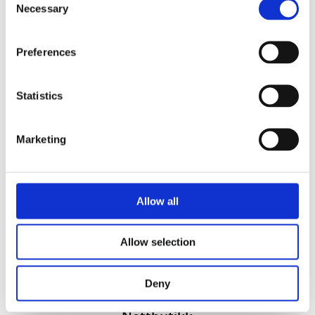
Necessary
Selection
Preferences
Statistics
Vi utvikler produkter og konsepter i alle kanaler – Alt
Marketing
fra enkle produkter til sammensatte kampanjer
Kontakt
51 82 67 00
Allow all
post@datatrykk.no
Kvalebergveien 21
, 4016 Stavanger
Allow selection
Man – fre 08:00 – 16:00
Org. nr.
976 082 338
Deny