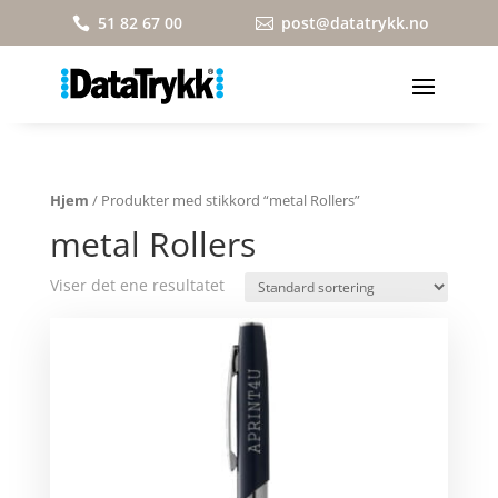
51 82 67 00
post@datatrykk.no


Hjem
/ Produkter med stikkord “metal Rollers”
metal Rollers
Viser det ene resultatet