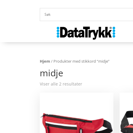
Hjem
/ Produkter med stikkord “midje”
midje
Viser alle 2 resultater