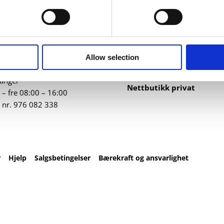
ntakt
Nettbutikk
82 67 00
Profilartikler
t@datatrykk.no
Kataloger
Allow selection
Trykksaker
ebergveien 21
, 4016
Klær
vanger
Nettbutikk privat
– fre 08:00 – 16:00
 nr.
976 082 338
r
Hjelp
Salgsbetingelser
Bærekraft og ansvarlighet