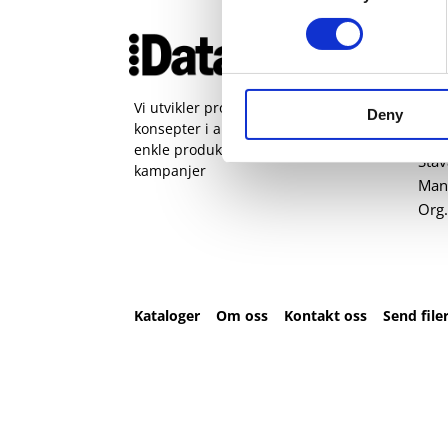
Ko
51 
pos
Vi utvikler produkter og
Deny
konsepter i alle kanaler – Alt fra
Kval
enkle produkter til sammensatte
Sta
kampanjer
Man 
Org.
Kataloger
Om oss
Kontakt oss
Send file