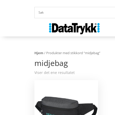
Hjem
/ Produkter med stikkord “midjebag”
midjebag
Viser det ene resultatet