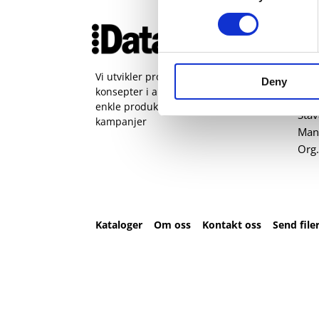
Ko
51 
pos
Vi utvikler produkter og
Deny
konsepter i alle kanaler – Alt fra
Kval
enkle produkter til sammensatte
Sta
kampanjer
Man 
Org.
Kataloger
Om oss
Kontakt oss
Send file