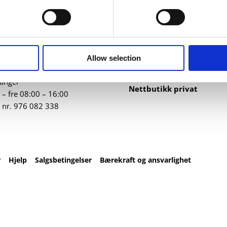
ntakt
Nettbutikk
82 67 00
Profilartikler
t@datatrykk.no
Kataloger
Allow selection
Trykksaker
ebergveien 21
, 4016
Klær
vanger
Nettbutikk privat
– fre 08:00 – 16:00
 nr.
976 082 338
r
Hjelp
Salgsbetingelser
Bærekraft og ansvarlighet