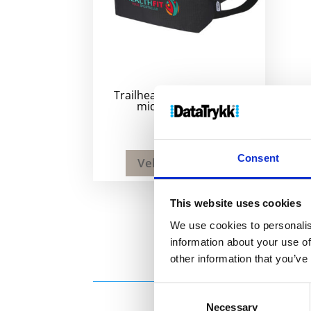
Trailhead GRS resirkulert
midjeveske, 2,5L
88
kr
Consent
Velg alternativ
This website uses cookies
We use cookies to personalis
information about your use of
other information that you’ve
Consent
Necessary
Selection