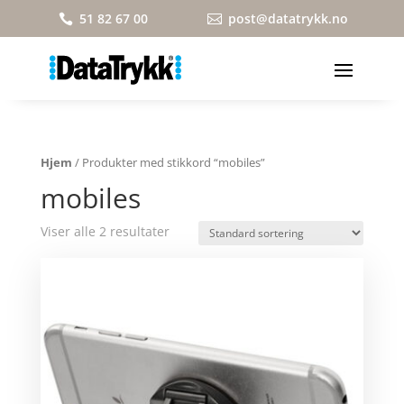
51 82 67 00
post@datatrykk.no


Hjem
/ Produkter med stikkord “mobiles”
mobiles
Viser alle 2 resultater