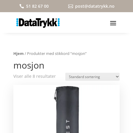
51 82 67 00
post@datatrykk.no


Hjem
/ Produkter med stikkord “mosjon”
mosjon
Viser alle 8 resultater