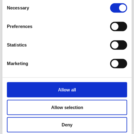
Consent
Necessary
Selection
Preferences
Prixton AT806 multi smartklokke med GPS
750
kr
Statistics
Velg alternativ
Marketing
Allow all
Allow selection
Deny