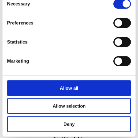
Necessary
Selection
Preferences
Statistics
Vi utvikler produkter og konsepter i alle kanaler – Alt
Marketing
fra enkle produkter til sammensatte kampanjer
Kontakt
51 82 67 00
Allow all
post@datatrykk.no
Kvalebergveien 21
, 4016 Stavanger
Allow selection
Man – fre 08:00 – 16:00
Org. nr.
976 082 338
Deny