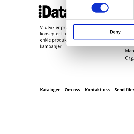
Ko
51 
pos
Vi utvikler produkter og
Deny
konsepter i alle kanaler – Alt fra
Kval
enkle produkter til sammensatte
Sta
kampanjer
Man 
Org.
Kataloger
Om oss
Kontakt oss
Send file