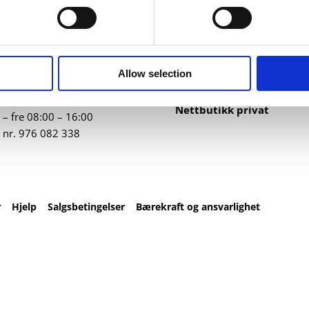
ntakt
Nettbutikk
82 67 00
Profilartikler
t@datatrykk.no
Kataloger
Allow selection
Trykksaker
ebergveien 21
, 4016
Klær
vanger
Nettbutikk privat
– fre 08:00 – 16:00
 nr.
976 082 338
r
Hjelp
Salgsbetingelser
Bærekraft og ansvarlighet