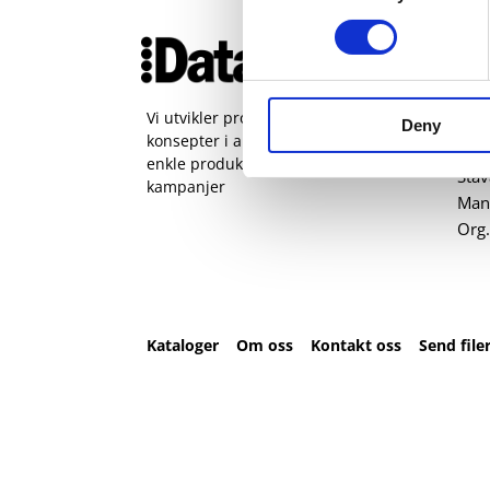
Ko
51 
pos
Vi utvikler produkter og
Deny
konsepter i alle kanaler – Alt fra
Kval
enkle produkter til sammensatte
Sta
kampanjer
Man 
Org.
Kataloger
Om oss
Kontakt oss
Send file