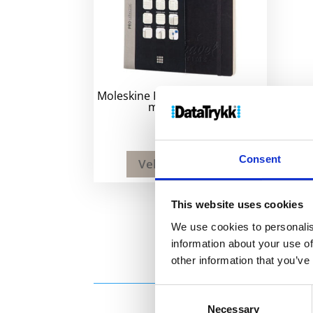
Moleskine Pro notatbok XL med
myktomslag
410
kr
Consent
Velg alternativ
This website uses cookies
We use cookies to personalis
information about your use of
other information that you’ve
Consent
Necessary
Selection