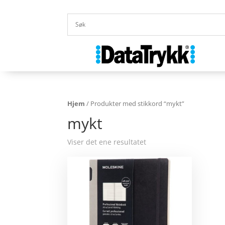
Hjem
/ Produkter med stikkord “mykt”
mykt
Viser det ene resultatet