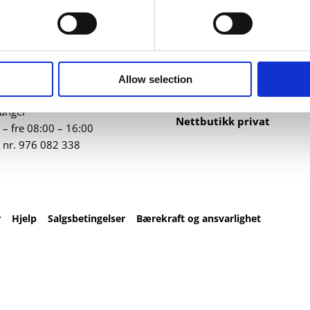
ntakt
Nettbutikk
82 67 00
Profilartikler
t@datatrykk.no
Kataloger
Allow selection
Trykksaker
ebergveien 21
, 4016
Klær
vanger
Nettbutikk privat
– fre 08:00 – 16:00
 nr.
976 082 338
r
Hjelp
Salgsbetingelser
Bærekraft og ansvarlighet