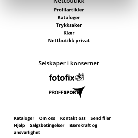
Nettbutikk
Profilartikler
Kataloger
Trykksaker
Klær
Nettbutikk privat
Selskaper i konsernet
Kataloger
Om oss
Kontakt oss
Send filer
Hjelp
Salgsbetingelser
Bærekraft og
ansvarlighet