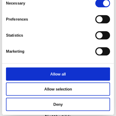
Necessary
Selection
Preferences
Statistics
Vi utvikler produkter og konsepter i alle kanaler – Alt
Marketing
fra enkle produkter til sammensatte kampanjer
Kontakt
51 82 67 00
Allow all
post@datatrykk.no
Kvalebergveien 21
, 4016 Stavanger
Allow selection
Man – fre 08:00 – 16:00
Org. nr.
976 082 338
Deny