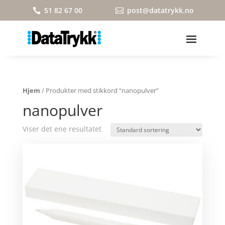
51 82 67 00
post@datatrykk.no


Hjem
/ Produkter med stikkord “nanopulver”
nanopulver
Viser det ene resultatet