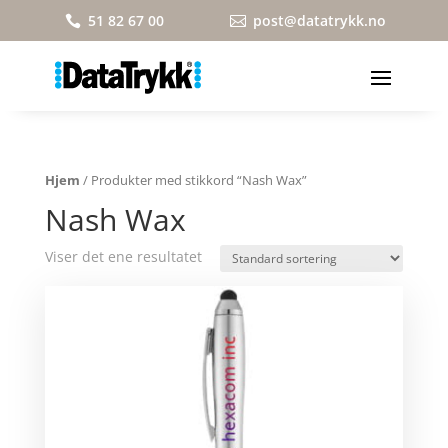
51 82 67 00
post@datatrykk.no


Hjem
/ Produkter med stikkord “Nash Wax”
Nash Wax
Viser det ene resultatet