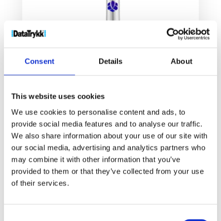
Consent
Details
About
This website uses cookies
Nash kule- og touchpenn med farget grep
We use cookies to personalise content and ads, to
6
kr
provide social media features and to analyse our traffic.
We also share information about your use of our site with
our social media, advertising and analytics partners who
Velg alternativ
may combine it with other information that you’ve
provided to them or that they’ve collected from your use
of their services.
Consent