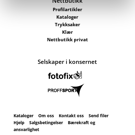
Nettbutikk
Profilartikler
Kataloger
Trykksaker
Klær
Nettbutikk privat
Selskaper i konsernet
Kataloger
Om oss
Kontakt oss
Send filer
Hjelp
Salgsbetingelser
Bærekraft og
ansvarlighet