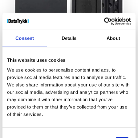
Consent
Details
About
This website uses cookies
Moleskine Smart skrivesett 2.0
We use cookies to personalise content and ads, to
4530
kr
provide social media features and to analyse our traffic.
We also share information about your use of our site with
our social media, advertising and analytics partners who
Velg alternativ
may combine it with other information that you’ve
provided to them or that they’ve collected from your use
of their services.
Consent