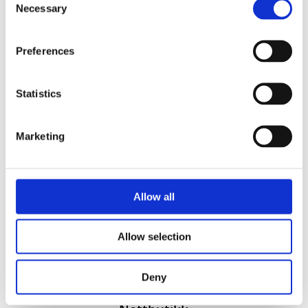
Necessary
Selection
Preferences
Statistics
Vi utvikler produkter og konsepter i alle kanaler – Alt
Marketing
fra enkle produkter til sammensatte kampanjer
Kontakt
51 82 67 00
Allow all
post@datatrykk.no
Kvalebergveien 21
, 4016 Stavanger
Allow selection
Man – fre 08:00 – 16:00
Org. nr.
976 082 338
Deny