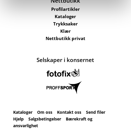
Nettbutikk
Profilartikler
Kataloger
Trykksaker
Klær
Nettbutikk privat
Selskaper i konsernet
Kataloger
Om oss
Kontakt oss
Send filer
Hjelp
Salgsbetingelser
Bærekraft og
ansvarlighet