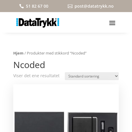
51 82 67 00
post@datatrykk.no


Hjem
/ Produkter med stikkord “Ncoded”
Ncoded
Viser det ene resultatet