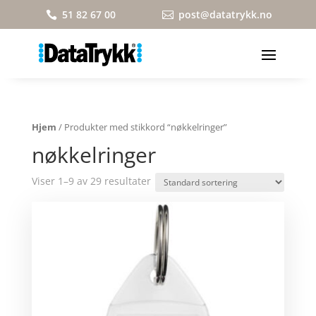
51 82 67 00
post@datatrykk.no


Hjem
/ Produkter med stikkord “nøkkelringer”
nøkkelringer
Viser 1–9 av 29 resultater