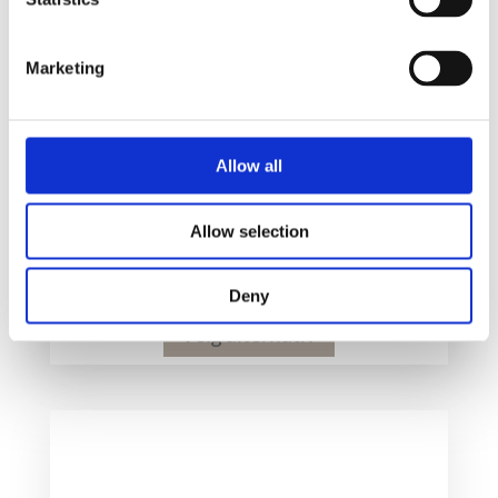
Marketing
Allow all
Combo t-skjorteformet nøkkelring
Allow selection
Collection:
Tekstil
16
kr
Deny
Velg alternativ