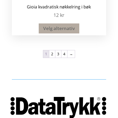
Gioia kvadratisk nøkkelring i bøk
12
kr
Velg alternativ
1
2
3
4
→