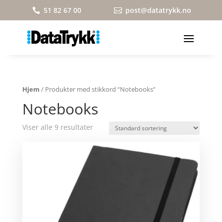
51 82 67 00
post@datatrykk.no


Hjem
/ Produkter med stikkord “Notebooks”
Notebooks
Viser alle 9 resultater