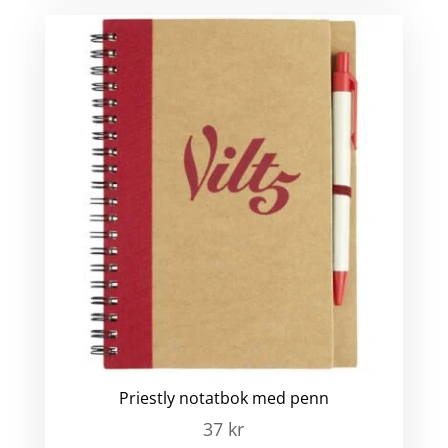
Priestly notatbok med penn
37
kr