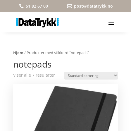
51 82 67 00
post@datatrykk.no


Hjem
/ Produkter med stikkord “notepads”
notepads
Viser alle 7 resultater