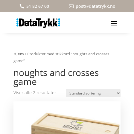
51 82 67 00
post@datatrykk.no


Hjem
/ Produkter med stikkord “noughts and crosses
game”
noughts and crosses
game
Viser alle 2 resultater