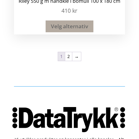
Riley 550 g m håndkle i bomull 100 x 180 cm
410
kr
Velg alternativ
1
2
→