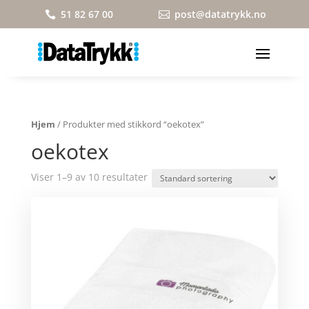
51 82 67 00
post@datatrykk.no


Hjem
/ Produkter med stikkord “oekotex”
oekotex
Viser 1–9 av 10 resultater