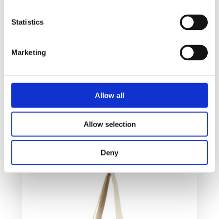
Statistics
Marketing
Juta 300 g m jute handlenett, 12L
Allow all
46
kr
Allow selection
Velg alternativ
Deny