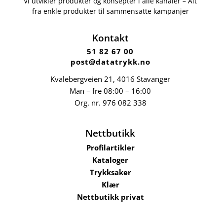
Vi utvikler produkter og konsepter i alle kanaler – Alt
fra enkle produkter til sammensatte kampanjer
Kontakt
51 82 67 00
post@datatrykk.no
Kvalebergveien 21
, 4016 Stavanger
Man – fre 08:00 – 16:00
Org. nr.
976 082 338
Nettbutikk
Profilartikler
Kataloger
Trykksaker
Klær
Nettbutikk privat