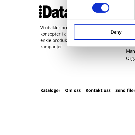
Ko
51 
pos
Vi utvikler produkter og
Deny
konsepter i alle kanaler – Alt fra
Kval
enkle produkter til sammensatte
Sta
kampanjer
Man 
Org.
Kataloger
Om oss
Kontakt oss
Send file