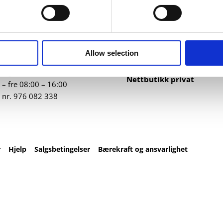
ntakt
Nettbutikk
82 67 00
Profilartikler
t@datatrykk.no
Kataloger
Allow selection
Trykksaker
ebergveien 21
, 4016
Klær
vanger
Nettbutikk privat
– fre 08:00 – 16:00
 nr.
976 082 338
r
Hjelp
Salgsbetingelser
Bærekraft og ansvarlighet