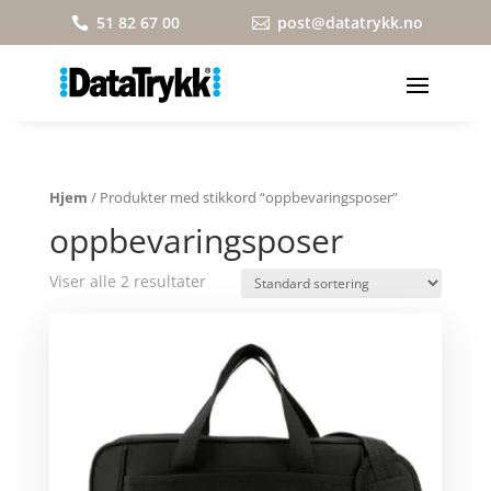
51 82 67 00
post@datatrykk.no


Hjem
/ Produkter med stikkord “oppbevaringsposer”
oppbevaringsposer
Viser alle 2 resultater