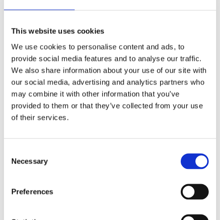
This website uses cookies
We use cookies to personalise content and ads, to
provide social media features and to analyse our traffic.
Edge mobillader, 2000 mAh
We also share information about your use of our site with
45
kr
–
114
kr
our social media, advertising and analytics partners who
may combine it with other information that you’ve
Velg alternativ
provided to them or that they’ve collected from your use
of their services.
Consent
Necessary
Selection
Preferences