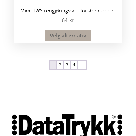
Mimi TWS rengjøringssett for ørepropper
64
kr
Velg alternativ
1
2
3
4
→