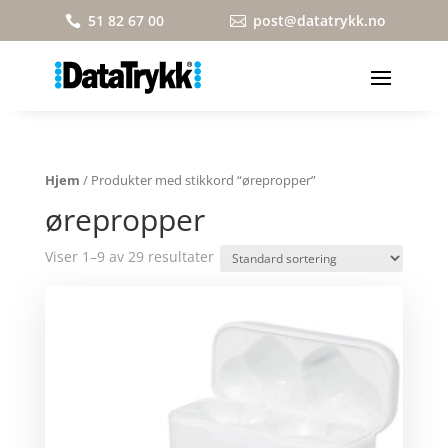
51 82 67 00
post@datatrykk.no


Hjem
/ Produkter med stikkord “ørepropper”
ørepropper
Viser 1–9 av 29 resultater