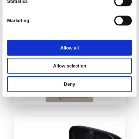
Statistics
Marketing
Allow all
Essos 2.0 True Wireless automatisk paring
Allow selection
ørepropper med etui
300
kr
Deny
Velg alternativ