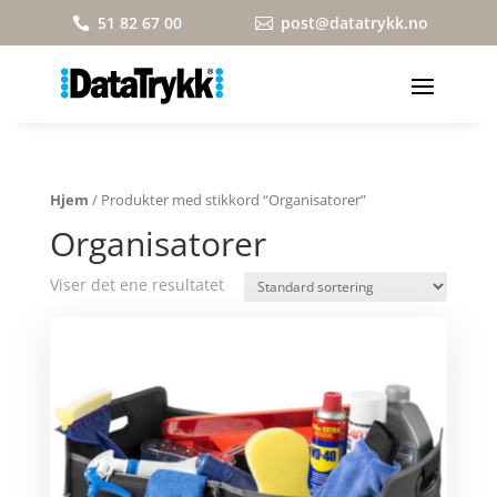
51 82 67 00
post@datatrykk.no


Hjem
/ Produkter med stikkord “Organisatorer”
Organisatorer
Viser det ene resultatet