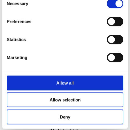
Necessary
Selection
Preferences
Statistics
Vi utvikler produkter og konsepter i alle kanaler – Alt
Marketing
fra enkle produkter til sammensatte kampanjer
Kontakt
51 82 67 00
Allow all
post@datatrykk.no
Kvalebergveien 21
, 4016 Stavanger
Allow selection
Man – fre 08:00 – 16:00
Org. nr.
976 082 338
Deny