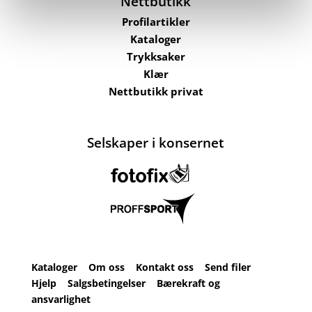
Nettbutikk
Profilartikler
Kataloger
Trykksaker
Klær
Nettbutikk privat
Selskaper i konsernet
Kataloger
Om oss
Kontakt oss
Send filer
Hjelp
Salgsbetingelser
Bærekraft og
ansvarlighet