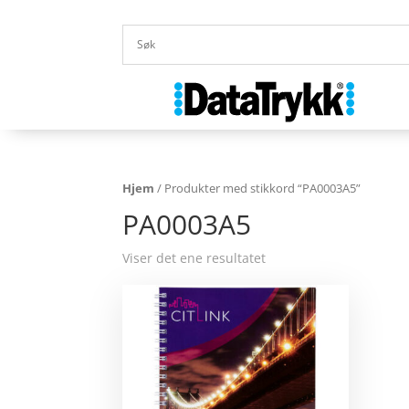
Hjem
/ Produkter med stikkord “PA0003A5”
PA0003A5
Viser det ene resultatet