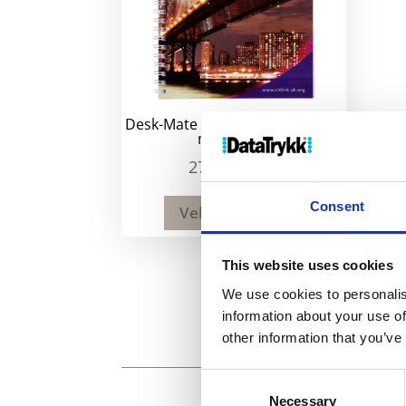
Desk-Mate R sirklet A5 notatbok
med spiral
27
kr
–
38
kr
Consent
Velg alternativ
This website uses cookies
We use cookies to personalis
information about your use of
other information that you’ve
Consent
Necessary
Selection