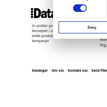
Ko
51 
pos
Vi utvikler produkter og
Deny
konsepter i alle kanaler – Alt fra
Sjøh
enkle produkter til sammensatte
Man 
kampanjer
Org.
Kataloger
Om oss
Kontakt oss
Send file