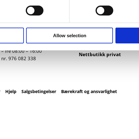
ntakt
Nettbutikk
82 67 00
Profilartikler
t@datatrykk.no
Kataloger
Allow selection
Trykksaker
agen 2, 4016 Stavanger
Klær
– fre 08:00 – 16:00
Nettbutikk privat
 nr.
976 082 338
r
Hjelp
Salgsbetingelser
Bærekraft og ansvarlighet