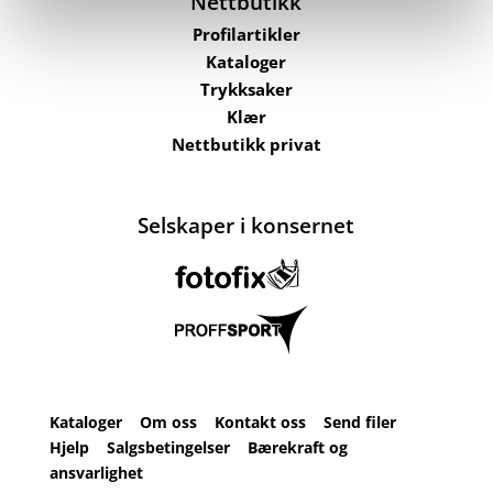
Nettbutikk
Profilartikler
Kataloger
Trykksaker
Klær
Nettbutikk privat
Selskaper i konsernet
Kataloger
Om oss
Kontakt oss
Send filer
Hjelp
Salgsbetingelser
Bærekraft og
ansvarlighet