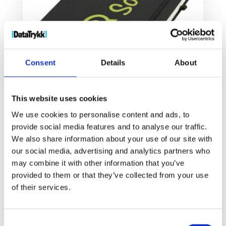
Consent
Details
About
This website uses cookies
Rivista notatbok, medium
We use cookies to personalise content and ads, to
52
kr
–
82
kr
provide social media features and to analyse our traffic.
We also share information about your use of our site with
our social media, advertising and analytics partners who
Velg alternativ
may combine it with other information that you’ve
provided to them or that they’ve collected from your use
of their services.
Consent