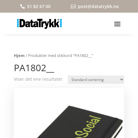
51 82 67 00
post@datatrykk.no


Hjem
/ Produkter med stikkord “PA1802__”
PA1802__
Viser det ene resultatet