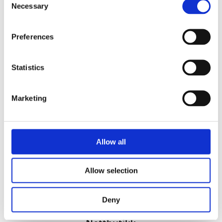
Necessary
Selection
Preferences
Statistics
Vi utvikler produkter og konsepter i alle kanaler – Alt
Marketing
fra enkle produkter til sammensatte kampanjer
Kontakt
51 82 67 00
Allow all
post@datatrykk.no
Kvalebergveien 21
, 4016 Stavanger
Allow selection
Man – fre 08:00 – 16:00
Org. nr.
976 082 338
Deny