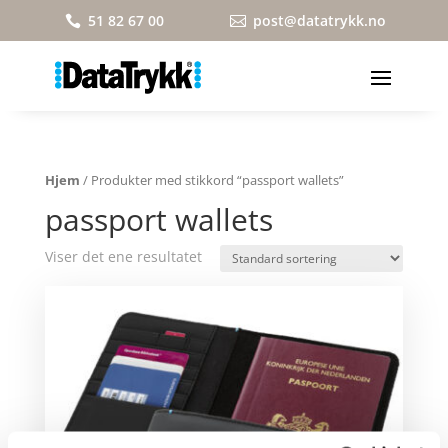
51 82 67 00
post@datatrykk.no


Hjem
/ Produkter med stikkord “passport wallets”
passport wallets
Viser det ene resultatet