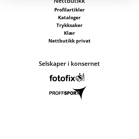
Nettbutikk
Profilartikler
Kataloger
Trykksaker
Klær
Nettbutikk privat
Selskaper i konsernet
Kataloger
Om oss
Kontakt oss
Send filer
Hjelp
Salgsbetingelser
Bærekraft og
ansvarlighet