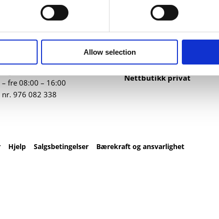
ntakt
Nettbutikk
82 67 00
Profilartikler
t@datatrykk.no
Kataloger
Allow selection
Trykksaker
ebergveien 21
, 4016
Klær
vanger
Nettbutikk privat
– fre 08:00 – 16:00
 nr.
976 082 338
r
Hjelp
Salgsbetingelser
Bærekraft og ansvarlighet