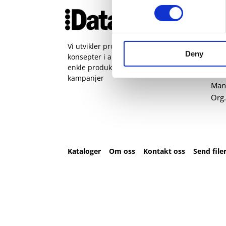
Ko
51 
pos
Vi utvikler produkter og
Deny
konsepter i alle kanaler – Alt fra
Kval
enkle produkter til sammensatte
Sta
kampanjer
Man 
Org.
Kataloger
Om oss
Kontakt oss
Send file