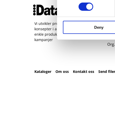
Ko
51 
pos
Vi utvikler produkter og
Deny
konsepter i alle kanaler – Alt fra
Sjøh
enkle produkter til sammensatte
Man 
kampanjer
Org.
Kataloger
Om oss
Kontakt oss
Send file