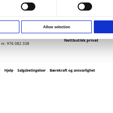
ntakt
Nettbutikk
82 67 00
Profilartikler
t@datatrykk.no
Kataloger
Allow selection
Trykksaker
agen 2, 4016 Stavanger
Klær
– fre 08:00 – 16:00
Nettbutikk privat
 nr.
976 082 338
r
Hjelp
Salgsbetingelser
Bærekraft og ansvarlighet