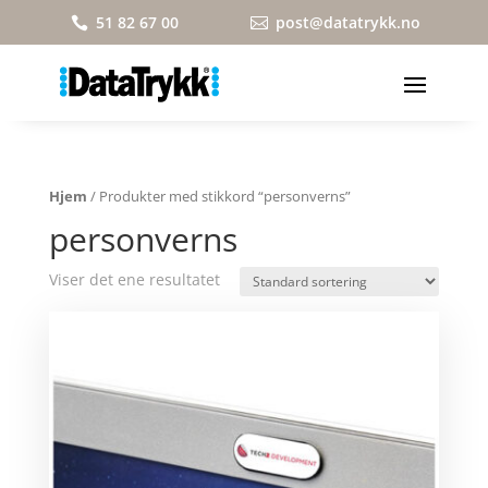
51 82 67 00
post@datatrykk.no


Hjem
/ Produkter med stikkord “personverns”
personverns
Viser det ene resultatet