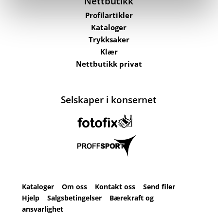
Nettbutikk
Profilartikler
Kataloger
Trykksaker
Klær
Nettbutikk privat
Selskaper i konsernet
Kataloger
Om oss
Kontakt oss
Send filer
Hjelp
Salgsbetingelser
Bærekraft og
ansvarlighet