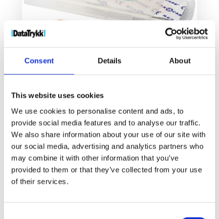
Consent
Details
About
This website uses cookies
Christian plasterboks med fem deler
We use cookies to personalise content and ads, to
3
kr
–
7
kr
provide social media features and to analyse our traffic.
We also share information about your use of our site with
our social media, advertising and analytics partners who
Velg alternativ
may combine it with other information that you’ve
provided to them or that they’ve collected from your use
of their services.
Consent