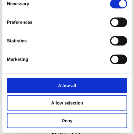
Necessary
Selection
Preferences
Statistics
Vi utvikler produkter og konsepter i alle kanaler – Alt
Marketing
fra enkle produkter til sammensatte kampanjer
Kontakt
51 82 67 00
Allow all
post@datatrykk.no
Kvalebergveien 21
, 4016 Stavanger
Allow selection
Man – fre 08:00 – 16:00
Org. nr.
976 082 338
Deny