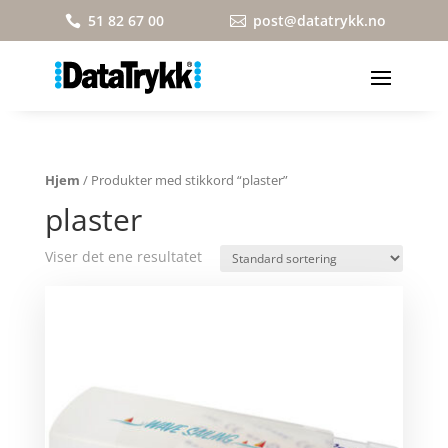
51 82 67 00
post@datatrykk.no


Hjem
/ Produkter med stikkord “plaster”
plaster
Viser det ene resultatet