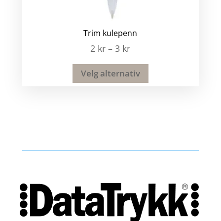
Trim kulepenn
2
kr
–
3
kr
Velg alternativ