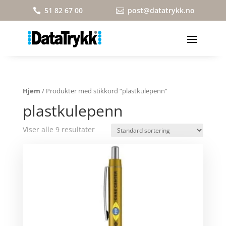
51 82 67 00
post@datatrykk.no


Hjem
/ Produkter med stikkord “plastkulepenn”
plastkulepenn
Viser alle 9 resultater