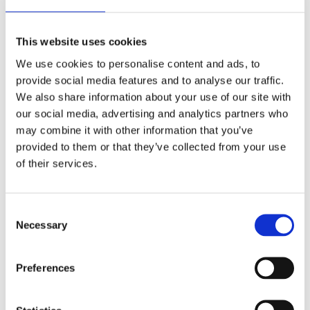
This website uses cookies
We use cookies to personalise content and ads, to
provide social media features and to analyse our traffic.
We also share information about your use of our site with
Nash kulepenn med sølvfarget kropp og farget
grep
our social media, advertising and analytics partners who
may combine it with other information that you’ve
3
kr
provided to them or that they’ve collected from your use
of their services.
Velg alternativ
Consent
Necessary
Selection
Preferences