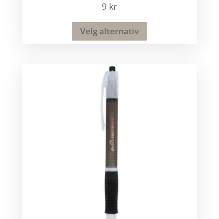
9
kr
Velg alternativ