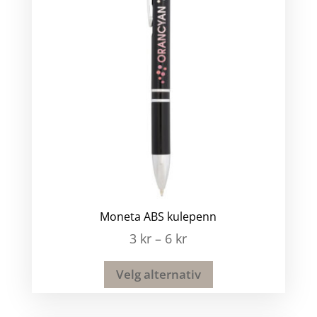
Moneta ABS kulepenn
3
kr
–
6
kr
Velg alternativ