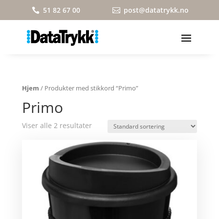
51 82 67 00
post@datatrykk.no


Hjem
/ Produkter med stikkord “Primo”
Primo
Viser alle 2 resultater