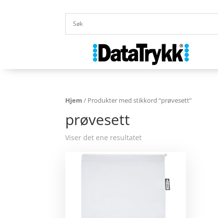
Hjem
/ Produkter med stikkord “prøvesett”
prøvesett
Viser det ene resultatet