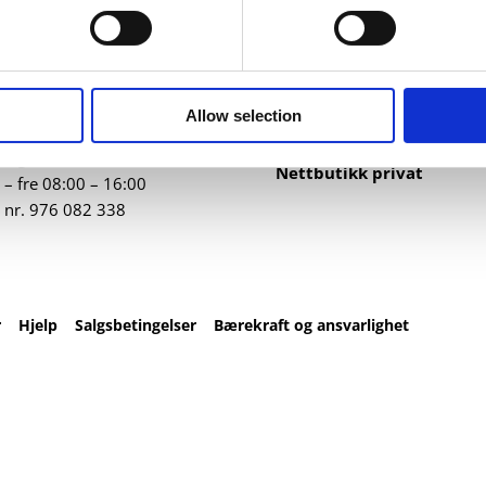
ntakt
Nettbutikk
82 67 00
Profilartikler
t@datatrykk.no
Kataloger
Allow selection
Trykksaker
ebergveien 21
, 4016
Klær
vanger
Nettbutikk privat
– fre 08:00 – 16:00
 nr.
976 082 338
r
Hjelp
Salgsbetingelser
Bærekraft og ansvarlighet