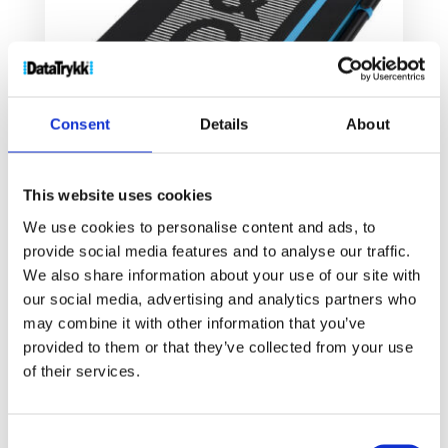
Consent
Details
About
This website uses cookies
Noir Edge medium notatbok
We use cookies to personalise content and ads, to
49
kr
–
74
kr
provide social media features and to analyse our traffic.
We also share information about your use of our site with
our social media, advertising and analytics partners who
Velg alternativ
may combine it with other information that you’ve
provided to them or that they’ve collected from your use
of their services.
Consent