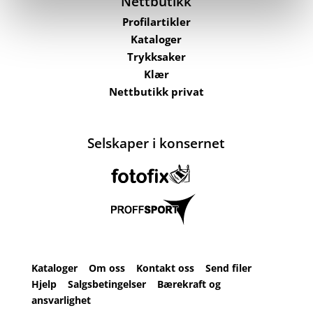
Nettbutikk
Profilartikler
Kataloger
Trykksaker
Klær
Nettbutikk privat
Selskaper i konsernet
Kataloger
Om oss
Kontakt oss
Send filer
Hjelp
Salgsbetingelser
Bærekraft og
ansvarlighet