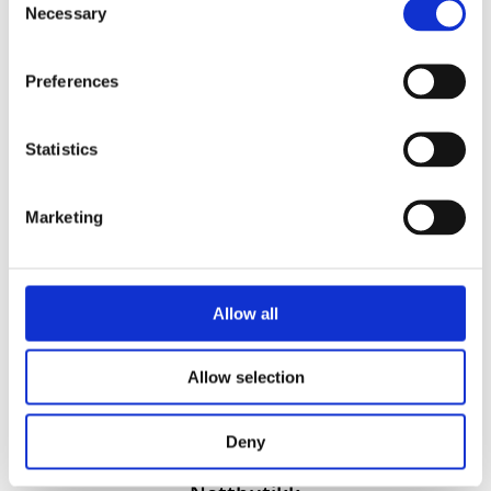
Necessary
Selection
Preferences
Statistics
Vi utvikler produkter og konsepter i alle kanaler – Alt
Marketing
fra enkle produkter til sammensatte kampanjer
Kontakt
51 82 67 00
Allow all
post@datatrykk.no
Kvalebergveien 21
, 4016 Stavanger
Allow selection
Man – fre 08:00 – 16:00
Org. nr.
976 082 338
Deny