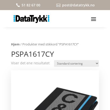
51 82 67 00
post@datatrykk.no


Hjem
/ Produkter med stikkord “PSPA1617CY”
PSPA1617CY
Viser det ene resultatet