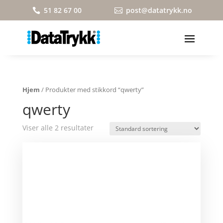
51 82 67 00
post@datatrykk.no


Hjem
/ Produkter med stikkord “qwerty”
qwerty
Viser alle 2 resultater