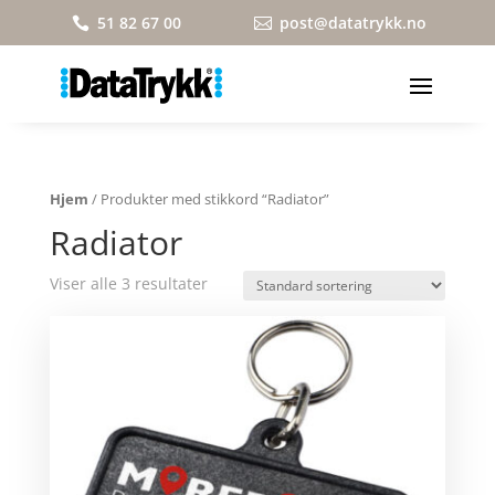
51 82 67 00
post@datatrykk.no


Hjem
/ Produkter med stikkord “Radiator”
Radiator
Viser alle 3 resultater