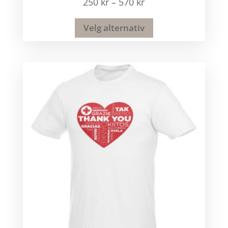
250
kr
–
570
kr
Velg alternativ