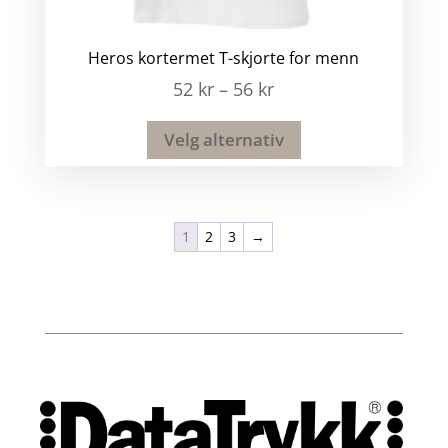
Heros kortermet T-skjorte for menn
52
kr
–
56
kr
Velg alternativ
1
2
3
→