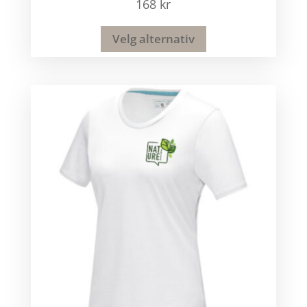
168
kr
Velg alternativ