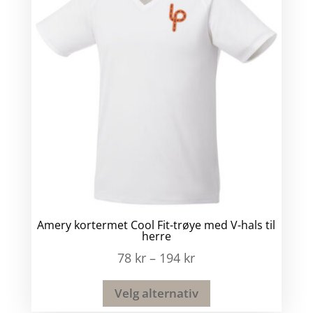
Amery kortermet Cool Fit-trøye med V-hals til
herre
78
kr
–
194
kr
Velg alternativ