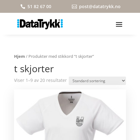
51 82 67 00
post@datatrykk.no


Hjem
/ Produkter med stikkord “t skjorter”
t skjorter
Viser 1–9 av 20 resultater