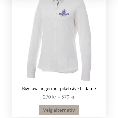
Bigelow langermet piketrøye til dame
270
kr
–
570
kr
Velg alternativ