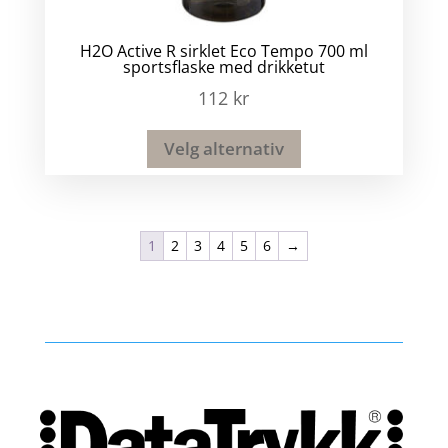
H2O Active R sirklet Eco Tempo 700 ml
sportsflaske med drikketut
112
kr
Velg alternativ
1
2
3
4
5
6
→