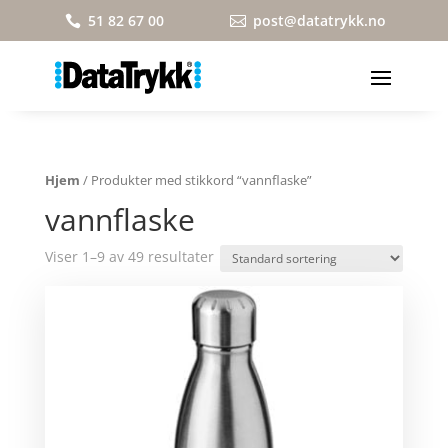
51 82 67 00
post@datatrykk.no


Hjem
/ Produkter med stikkord “vannflaske”
vannflaske
Viser 1–9 av 49 resultater