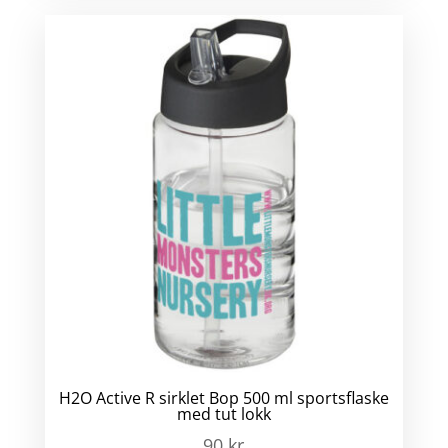
H2O Active R sirklet Bop 500 ml sportsflaske
med tut lokk
90
kr