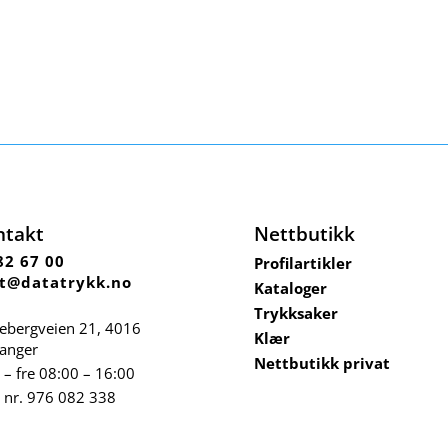
ntakt
Nettbutikk
82 67 00
Profilartikler
t@datatrykk.no
Kataloger
Trykksaker
ebergveien 21
, 4016
Klær
vanger
Nettbutikk privat
– fre 08:00 – 16:00
 nr.
976 082 338