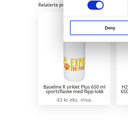
Relaterte produkter
Deny
Baseline R sirklet Plus 650 ml
H2
sportsflaske med flipp-lokk
650
43
kr
eks. mva.