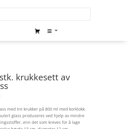
stk. krukkesett av
ass
.
glass med tre krukker på 800 ml med korklokk.
rkulert glass produseres ved hjelp av mindre
ningsstoffer, enn det som kreves for å lage
ørrelse høyde 13 cm, diameter 12 cm.