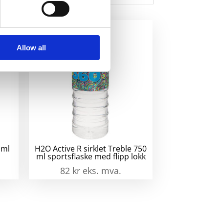
kulert
s
l
Allow all
 ml
H2O Active R sirklet Treble 750
ml sportsflaske med flipp lokk
82
kr
eks. mva.