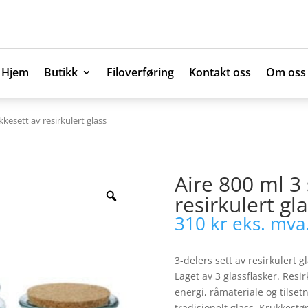
Hjem
Butikk
Filoverføring
Kontakt oss
Om oss
Hjem
Butikk
Filoverføring
Kontakt oss
Om oss
kkesett av resirkulert glass
Aire 800 ml 3 
resirkulert gl
310
kr
eks. mva
3-delers sett av resirkulert 
Laget av 3 glassflasker. Resi
energi, råmateriale og tilset
tradisjonelt glass. Krukkest