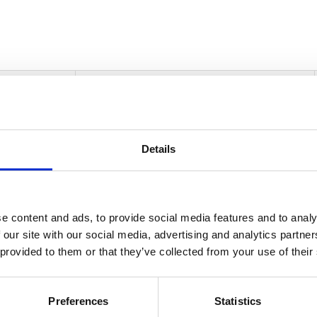
informasjon
Send forespørsel om produkt med print
Details
Navn
På lager
Navn
På lager
e content and ads, to provide social media features and to analy
Aire
 our site with our social media, advertising and analytics partn
 ml 3 stk. krukkesett av resirkulert glass - Hvit
På lager
800
 provided to them or that they’ve collected from your use of their
ml
3
stk.
Preferences
Statistics
kruk