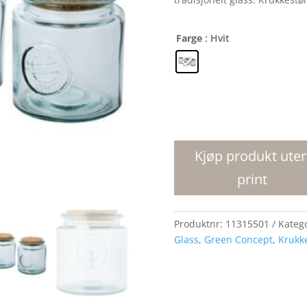
Farge
: Hvit
Aire
800
ml
Kjøp produkt ute
3
print
stk.
krukkesett
av
Produktnr:
11315501
Kateg
resirkulert
Glass
,
Green Concept
,
Krukk
glass
antall