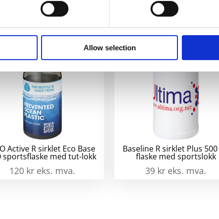
av
resir
glas
antal
Allow selection
O Active R sirklet Eco Base
Baseline R sirklet Plus 500
 sportsflaske med tut-lokk
flaske med sportslokk
120
kr
eks. mva.
39
kr
eks. mva.