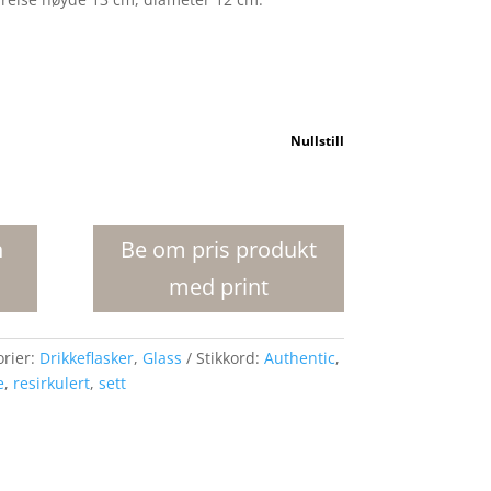
Nullstill
n
Be om pris produkt
med print
orier:
Drikkeflasker
,
Glass
Stikkord:
Authentic
,
e
,
resirkulert
,
sett