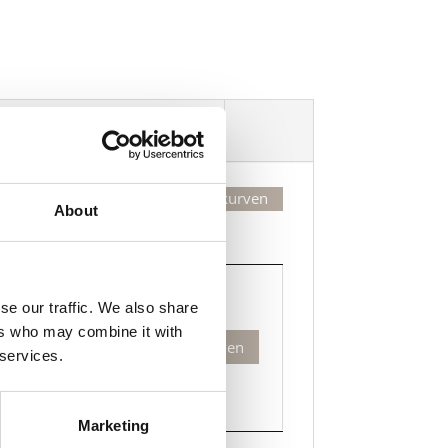
Dekorasjonsalternativer
Legg valgte i handlekurven
About
Kjøp
Kjøp
se our traffic. We also share
ers who may combine it with
Legg til i handlekurven
 services.
Marketing
kesett