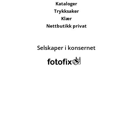
Kataloger
Trykksaker
Klær
Nettbutikk privat
Selskaper i konsernet
Kataloger
Om oss
Kontakt oss
Send filer
Hjelp
Salgsbetingelser
Bærekraft og
ansvarlighet