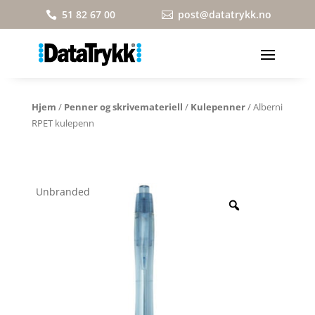
51 82 67 00
post@datatrykk.no


Hjem
/
Penner og skrivemateriell
/
Kulepenner
/ Alberni
RPET kulepenn
Unbranded