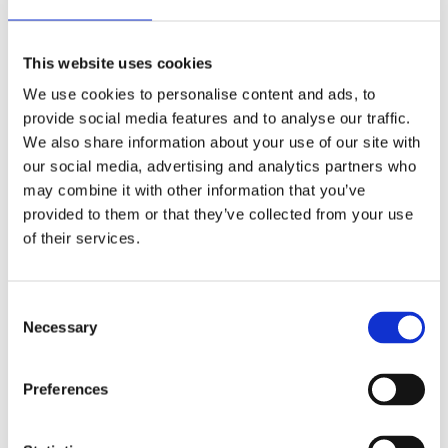
This website uses cookies
We use cookies to personalise content and ads, to
Kjøp produkt uten print
provide social media features and to analyse our traffic.
Ekstra informasjon
We also share information about your use of our site with
Send forespørsel om produkt med print
our social media, advertising and analytics partners who
may combine it with other information that you’ve
Dekorasjonsalternativer
provided to them or that they’ve collected from your use
Dekorasjonpriser
of their services.
Legg valgte i handlekurven
Consent
Bilde
Navn
På lager
Necessary
Selection
Bilde
Navn
På lager
Alberni
Preferences
RPET
A
På
kulepenn -
R
lager