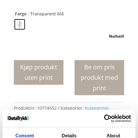
Farge
: Transparent blå
Nullstill
Alberni
RPET
kulepenn
Kjøp produkt
Be om pris
antall
uten print
produkt med
print
Produktnr:
10774552
Kategorier:
Kulepenner
,
Penner og skrivemateriell
Stikkord:
Kulepenn
,
Kulepenner
,
Penn
,
Penner
,
resirkulert
Consent
Details
About