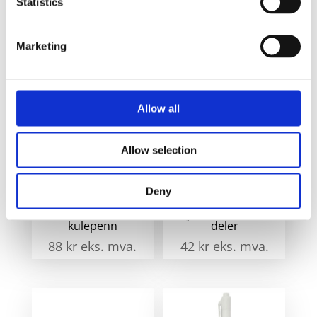
Transparent
Statistics
k
blå
a
Marketing
Relaterte produkter
Allow all
Allow selection
Deny
Waterman refill til
Blyantsett med 26
kulepenn
deler
88
kr
eks. mva.
42
kr
eks. mva.