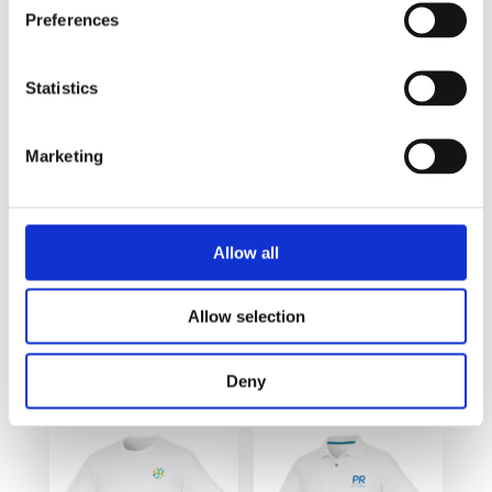
Preferences
Relaterte produkter
Statistics
Marketing
Allow all
Liberty kortermet
Heros kortermet T-
polo
skjorte for menn
Allow selection
78
kr
eks. mva.
52
kr
–
56
kr
eks.
mva.
Deny