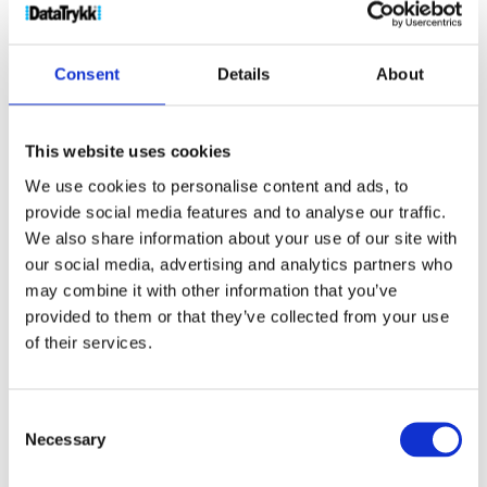
Produktnr:
38211
Kategorier:
Collegegensere
,
Tekstil
Stikkord:
Arora
,
Genser
,
Gensere
,
Glidelåsgenser
,
Hette
,
Hettegenser med glidelås
Consent
Details
About
This website uses cookies
We use cookies to personalise content and ads, to
provide social media features and to analyse our traffic.
Kjøp produkt uten print
We also share information about your use of our site with
Ekstra informasjon
our social media, advertising and analytics partners who
may combine it with other information that you’ve
Send forespørsel om produkt med print
provided to them or that they’ve collected from your use
Dekorasjonsalternativer
of their services.
Dekorasjonpriser
Consent
Necessary
Selection