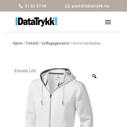
51 82 67 00
post@datatrykk.no


Hjem
/
Tekstil
/
Collegegensere
/ Arora hettejakke
Elevate Life