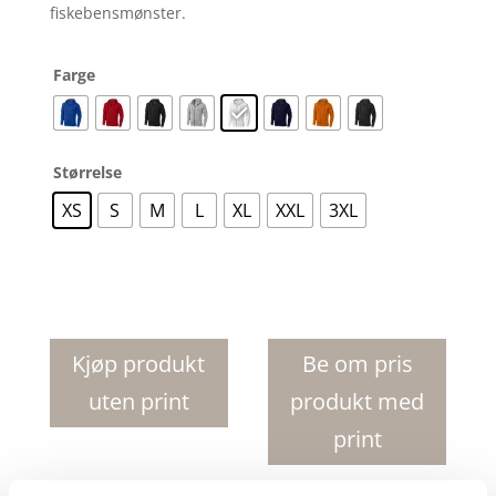
fiskebensmønster.
Farge
Størrelse
XS
S
M
L
XL
XXL
3XL
Arora
hettejakke
antall
Kjøp produkt
Be om pris
uten print
produkt med
print