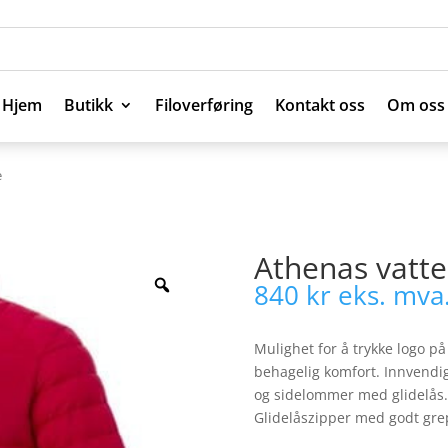
Hjem
Butikk
Filoverføring
Kontakt oss
Om oss
Hjem
Butikk
Filoverføring
Kontakt oss
Om oss
e
Athenas vatte
840
kr
eks. mva
Mulighet for å trykke logo på
behagelig komfort. Innvendi
og sidelommer med glidelås. E
Glidelåszipper med godt gr