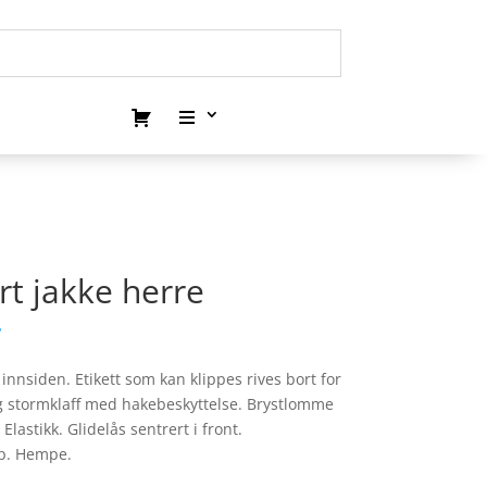
rt jakke herre
.
 innsiden. Etikett som kan klippes rives bort for
g stormklaff med hakebeskyttelse. Brystlomme
lastikk. Glidelås sentrert i front.
ep. Hempe.