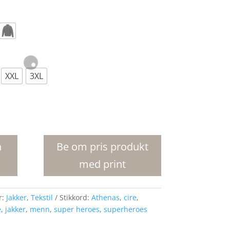
XXL
3XL
n
Be om pris produkt
med print
r:
Jakker
,
Tekstil
Stikkord:
Athenas
,
cire
,
e
,
jakker
,
menn
,
super heroes
,
superheroes