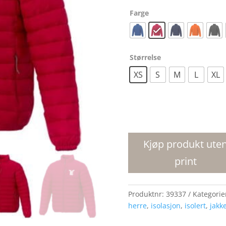
Farge
Størrelse
XS
S
M
L
XL
Athenas
vattert
jakke
Kjøp produkt ute
herre
print
antall
Produktnr:
39337
Kategorie
herre
,
isolasjon
,
isolert
,
jakk