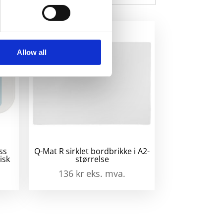
mbus
ed
all
Allow all
ss
Q-Mat R sirklet bordbrikke i A2-
isk
størrelse
136
kr
eks. mva.