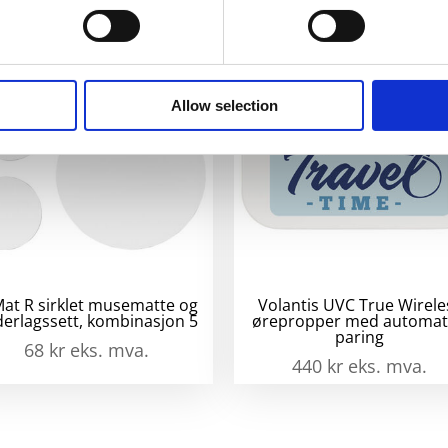
ba
m
lys
ant
Allow selection
at R sirklet musematte og
Volantis UVC True Wirele
erlagssett, kombinasjon 5
ørepropper med automat
paring
68
kr
eks. mva.
440
kr
eks. mva.