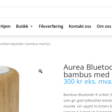
Hjem
Butikk
Filoverføring
Kontakt oss
Om oss
Hjem
Butikk
Filoverføring
Kontakt oss
Om oss
sirklet høyttaler i bambus med lys
Aurea Bluetoot
bambus med 
300
kr
eks. mva
Bamboo Bluetooth R sirklet 3
som gir god lydkvalitet kombi
musikk. Gir opptil to timers 
versjon 5.0 med en fungerend