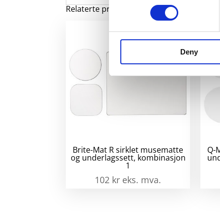
Relaterte produkter
Deny
Brite-Mat R sirklet musematte
Q-M
og underlagssett, kombinasjon
und
1
102
kr
eks. mva.