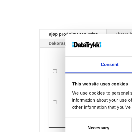
Kjøp produkt uten print
Ekstra 
Dekorasjonpriser
Consent
Bilde
Bilde
This website uses cookies
We use cookies to personalis
Aurea B
information about your use of
other information that you’ve
Consent
Necessary
Selection