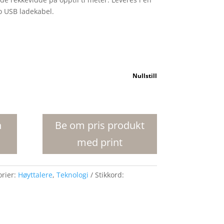
 USB ladekabel.
Nullstill
n
Be om pris produkt
med print
orier:
Høyttalere
,
Teknologi
Stikkord: