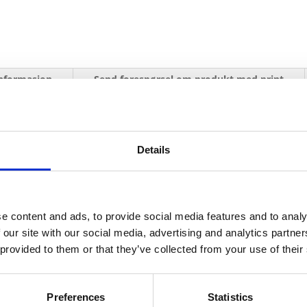
informasjon
Send forespørsel om produkt med print
Details
Navn
På lager
Navn
På lager
e content and ads, to provide social media features and to analy
Au
luetooth R sirklet høyttaler i bambus med lys -
På
 our site with our social media, advertising and analytics partn
Bl
Naturhvit
lager
 provided to them or that they’ve collected from your use of their
R
sir
hø
Preferences
Statistics
i