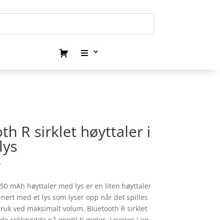
h R sirklet høyttaler i
lys
.
50 mAh høyttaler med lys er en liten høyttaler
nert med et lys som lyser opp når det spilles
bruk ved maksimalt volum. Bluetooth R sirklet
e rekkevidde på opptil ti meter. Leveres i en