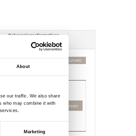
Dekorasjonsalternativer
Legg valgte i handlekurven
About
Kjøp
Kjøp
se our traffic. We also share
rea
ers who may combine it with
Legg til i handlekurven
uetooth
 services.
klet
yttaler
Marketing