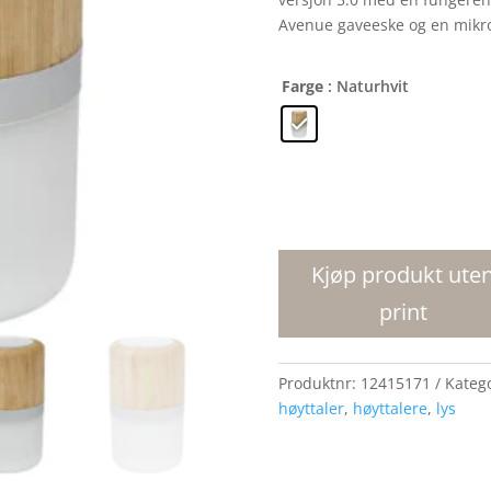
Avenue gaveeske og en mikro
Farge
: Naturhvit
Aurea
Bluetooth
R
Kjøp produkt ute
sirklet
print
høyttaler
i
bambus
Produktnr:
12415171
Kateg
med
høyttaler
,
høyttalere
,
lys
lys
antall