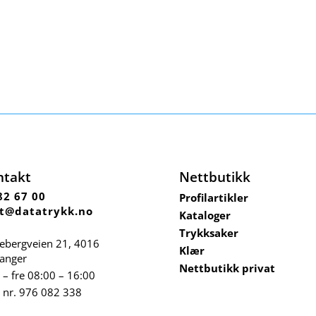
ntakt
Nettbutikk
82 67 00
Profilartikler
t@datatrykk.no
Kataloger
Trykksaker
ebergveien 21
, 4016
Klær
vanger
Nettbutikk privat
– fre 08:00 – 16:00
 nr.
976 082 338