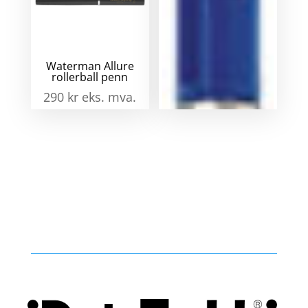
Waterman Allure
Parker Quinkflow
rollerball penn
refill til kulepenn
290
kr
eks. mva.
88
kr
eks. mva.