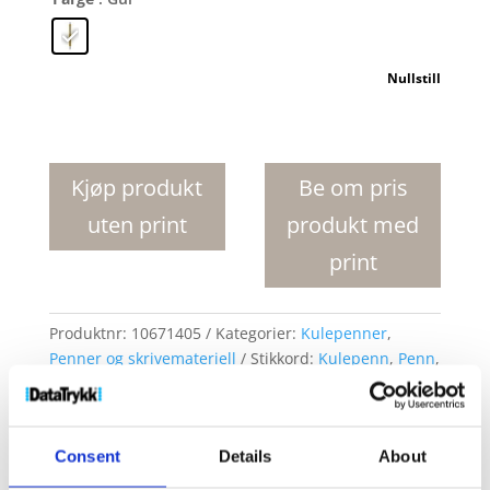
Nullstill
Bling
kulepenn
antall
Kjøp produkt
Be om pris
uten print
produkt med
print
Produktnr:
10671405
Kategorier:
Kulepenner
,
Penner og skrivemateriell
Stikkord:
Kulepenn
,
Penn
,
Penner
,
Trykkpenn
Consent
Details
About