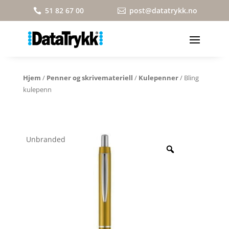
51 82 67 00
post@datatrykk.no


Hjem
/
Penner og skrivemateriell
/
Kulepenner
/ Bling
kulepenn
Unbranded