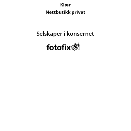
Klær
Nettbutikk privat
Selskaper i konsernet
Kataloger
Om oss
Kontakt oss
Send filer
Hjelp
Salgsbetingelser
Bærekraft og
ansvarlighet