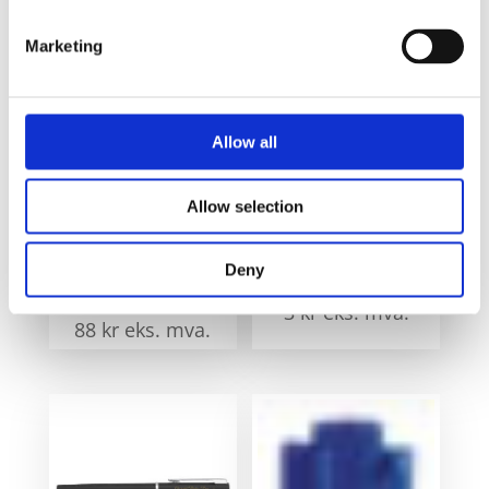
Marketing
Relaterte produkter
Allow all
Allow selection
Deny
Waterman refill til
Nemo penneetui
kulepenn
3
kr
eks. mva.
88
kr
eks. mva.