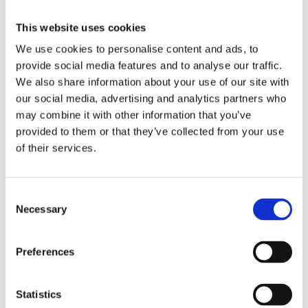
This website uses cookies
Kjøp produkt uten print
We use cookies to personalise content and ads, to
Ekstra informasjon
provide social media features and to analyse our traffic.
Send forespørsel om produkt med print
We also share information about your use of our site with
our social media, advertising and analytics partners who
Dekorasjonsalternativer
may combine it with other information that you’ve
Dekorasjonpriser
provided to them or that they’ve collected from your use
of their services.
Legg valgte i handlekurven
Bilde
Navn
På lager
Consent
Necessary
Selection
Bilde
Navn
På lager
Bling
Blin
Preferences
På
kulepenn
kul
lager
- Gul
anta
Statistics