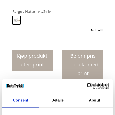
Farge
: Naturhvit/Sølv
Nullstill
Cucinar-
tranchersett
antall
Kjøp produkt
Be om pris
uten print
produkt med
print
Produktnr:
11315281
Kategorier:
Hjem og interiør
,
Kokkekniver
Stikkord:
gaffel
,
kjøtt
,
Kniv
,
sett
,
skiver
,
Consent
Details
About
skjæring