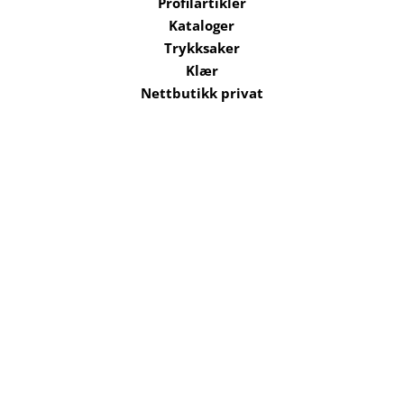
Profilartikler
Kataloger
Trykksaker
Klær
Nettbutikk privat
Selskaper i konsernet
Kataloger
Om oss
Kontakt oss
Send filer
Hjelp
Salgsbetingelser
Bærekraft og
ansvarlighet