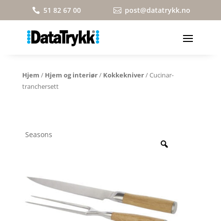
51 82 67 00
post@datatrykk.no


Hjem
/
Hjem og interiør
/
Kokkekniver
/ Cucinar-
tranchersett
Seasons