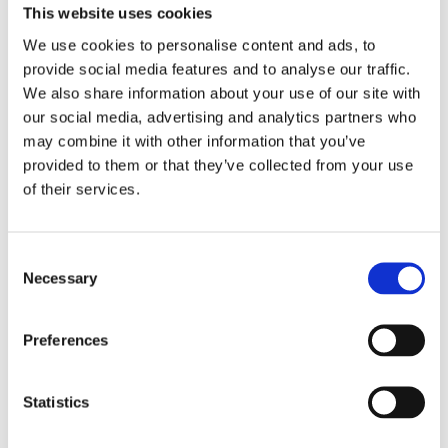
This website uses cookies
We use cookies to personalise content and ads, to
provide social media features and to analyse our traffic.
We also share information about your use of our site with
Kjøp produkt uten print
our social media, advertising and analytics partners who
Ekstra informasjon
may combine it with other information that you’ve
Send forespørsel om produkt med print
provided to them or that they’ve collected from your use
of their services.
Dekorasjonsalternativer
Dekorasjonpriser
Consent
Legg valgte i handlekurven
Necessary
Selection
Bilde
Navn
På lager
Preferences
Bilde
Navn
På lager
Statistics
Cucinar-
På
tranchersett -
lager