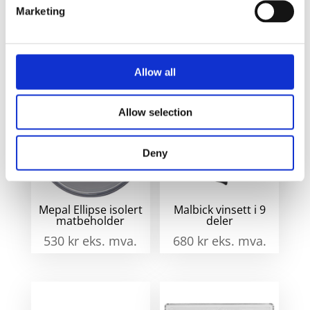
Naturhvit/Sølv
Marketing
Relaterte produkter
Allow all
Allow selection
Deny
Mepal Ellipse isolert
Malbick vinsett i 9
matbeholder
deler
530
kr
eks. mva.
680
kr
eks. mva.