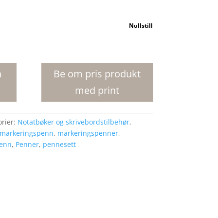
Nullstill
n
Be om pris produkt
med print
orier:
Notatbøker og skrivebordstilbehør
,
markeringspenn
,
markeringspenner
,
enn
,
Penner
,
pennesett