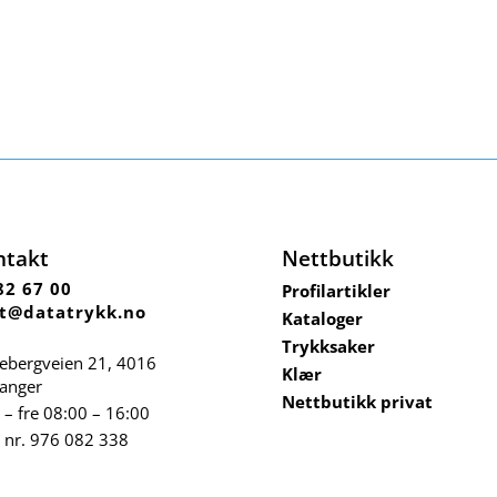
ntakt
Nettbutikk
82 67 00
Profilartikler
t@datatrykk.no
Kataloger
Trykksaker
ebergveien 21
, 4016
Klær
vanger
Nettbutikk privat
– fre 08:00 – 16:00
 nr.
976 082 338