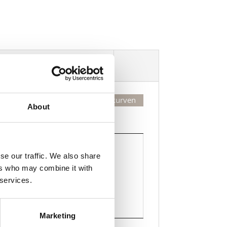
Dekorasjonsalternativer
Legg valgte i handlekurven
About
Kjøp
Kjøp
se our traffic. We also share
ers who may combine it with
Legg til i handlekurven
 services.
Marketing