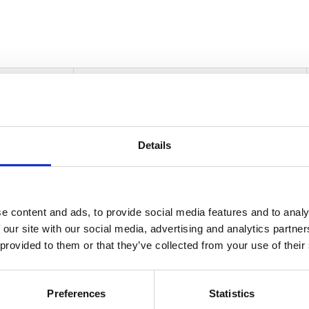
informasjon
Send forespørsel om produkt med print
Details
Navn
På lager
Navn
På lager
e content and ads, to provide social media features and to analy
Flower
 our site with our social media, advertising and analytics partn
Flower merkepenn - Hvit
På lager
merkepenn
 provided to them or that they’ve collected from your use of their
antall
Preferences
Statistics