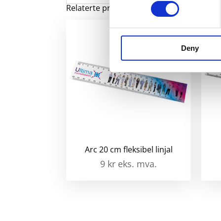
Relaterte produkter
Deny
Arc 20 cm fleksibel linjal
9
kr
eks. mva.