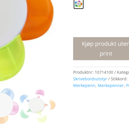
Flower
merkepenn
antall
Kjøp produkt ute
print
Produktnr:
10714100
Kateg
Skrivebordsutstyr
Stikkord:
Merkepenn
,
Merkepenner
,
P