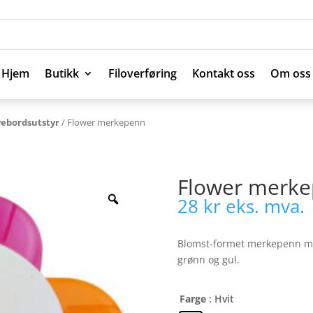
Hjem
Butikk
Filoverføring
Kontakt oss
Om oss
Hjem
Butikk
Filoverføring
Kontakt oss
Om oss
vebordsutstyr
/ Flower merkepenn
Flower merk
28
kr
eks. mva.
Blomst-formet merkepenn med
grønn og gul.
Farge
: Hvit