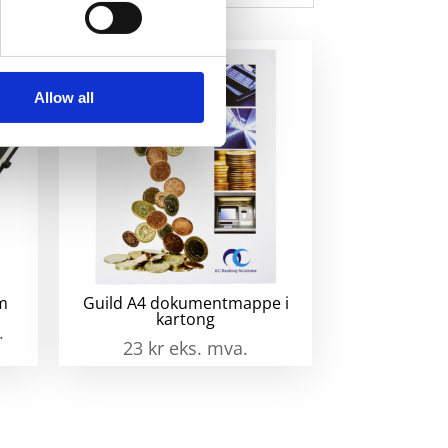
Allow all
um
Guild A4 dokumentmappe i
kartong
.
23
kr
eks. mva.