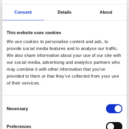
TM
600
Consent
Details
About
ml
Produktnr:
21044700
Kategorier:
Drikkeflasker
,
sportsflaske
Vannflasker
Stikkord:
flaske
,
Sport
,
sportsflaske
,
med
Tritan
This website uses cookies
skrulokk
antall
We use cookies to personalise content and ads, to
provide social media features and to analyse our traffic.
We also share information about your use of our site with
our social media, advertising and analytics partners who
may combine it with other information that you’ve
Kjøp produkt uten print
provided to them or that they’ve collected from your use
Ekstra informasjon
of their services.
Send forespørsel om produkt med print
Dekorasjonsalternativer
Consent
Dekorasjonpriser
Necessary
Selection
Legg valgte i handlekurven
Preferences