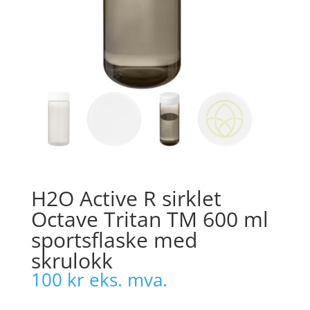
H2O Active R sirklet
Octave Tritan TM 600 ml
sportsflaske med
skrulokk
100
kr
eks. mva.