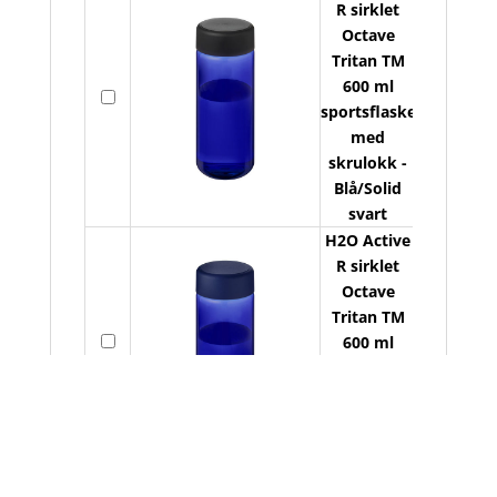
R sirklet
6
Octave
Tritan TM
s
600 ml
På
A
sportsflaske
lager
s
med
a
s
skrulokk -
O
Blå/Solid
T
svart
H2O Active
6
R sirklet
Octave
s
Tritan TM
På
600 ml
A
lager
s
sportsflaske
a
med
s
skrulokk -
O
Blå
T
H2O Active
R sirklet