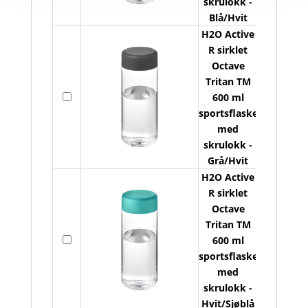
skrulokk -
O
Blå/Hvit
T
H2O Active
R sirklet
6
Octave
Tritan TM
s
På
600 ml
A
lager
sportsflaske
s
med
a
s
skrulokk -
O
Grå/Hvit
T
H2O Active
R sirklet
6
Octave
Tritan TM
s
På
600 ml
A
lager
sportsflaske
s
med
a
s
skrulokk -
O
Hvit/Sjøblå
T