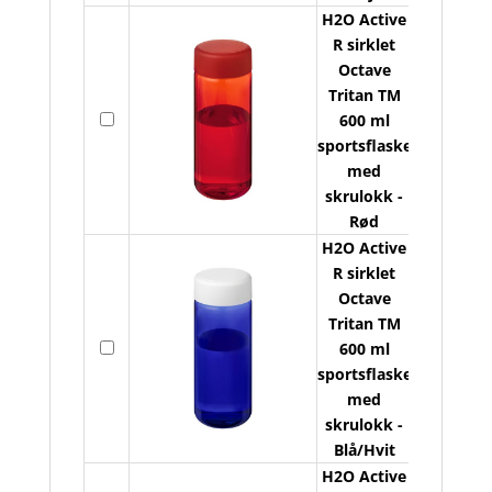
H2O Active
R sirklet
6
Octave
Tritan TM
s
På
600 ml
A
lager
sportsflaske
s
med
a
s
skrulokk -
O
Rød
T
H2O Active
R sirklet
6
Octave
Tritan TM
s
På
600 ml
A
lager
sportsflaske
s
med
a
s
skrulokk -
O
Blå/Hvit
T
H2O Active