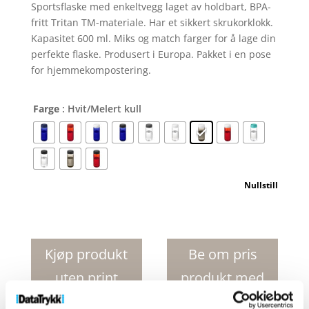
Sportsflaske med enkeltvegg laget av holdbart, BPA-
fritt Tritan TM-materiale. Har et sikkert skrukorklokk.
Kapasitet 600 ml. Miks og match farger for å lage din
perfekte flaske. Produsert i Europa. Pakket i en pose
for hjemmekompostering.
Farge
: Hvit/Melert kull
Nullstill
H2O
Active
R
Kjøp produkt
Be om pris
sirklet
uten print
produkt med
Octave
Tritan
print