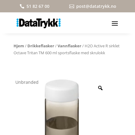
51 82 67 00
post@datatrykk.no


Hjem
/
Drikkeflasker
/
Vannflasker
/ H2O Active R sirklet
Octave Tritan TM 600 ml sportsflaske med skrulokk
Unbranded