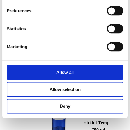
Bilde
Navn
På lager
Preferences
Bilde
Navn
På lager
H2O Active R
sirklet Tempo
Statistics
700 ml
På
vannflaske
lager
med skrukork
Marketing
- Lilla
H2O Active R
Allow all
sirklet Tempo
700 ml
På
vannflaske
lager
Allow selection
med skrukork
- Hvit/Rosa
Deny
H2O Active R
sirklet Tempo
700 ml
På