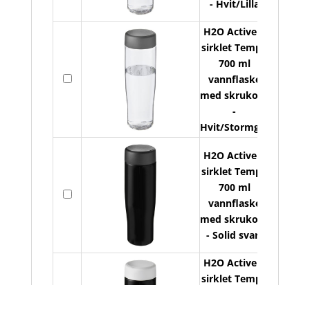
- Hvit/Lilla
H2O Active R
sirklet Tempo
700 ml
På
vannflaske
lager
med skrukork
-
Hvit/Stormgrå
H2O Active R
sirklet Tempo
700 ml
På
vannflaske
lager
med skrukork
- Solid svart
H2O Active R
sirklet Tempo
700 ml
På