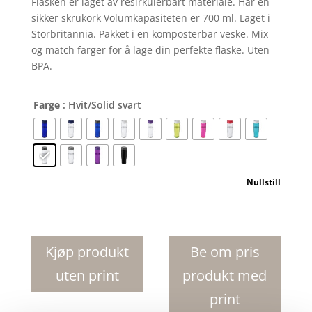
Flasken er laget av resirkulerbart materiale. Har en
sikker skrukork Volumkapasiteten er 700 ml. Laget i
Storbritannia. Pakket i en komposterbar veske. Mix
og match farger for å lage din perfekte flaske. Uten
BPA.
Farge
: Hvit/Solid svart
Nullstill
H2O
Active
R
Kjøp produkt
Be om pris
sirklet
uten print
produkt med
Tempo
700
print
ml