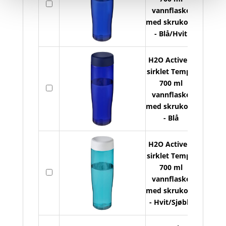
vannflaske
lager
med skrukork
- Blå/Hvit
H2O Active R
sirklet Tempo
700 ml
På
vannflaske
lager
med skrukork
- Blå
H2O Active R
sirklet Tempo
700 ml
På
vannflaske
lager
med skrukork
- Hvit/Sjøblå