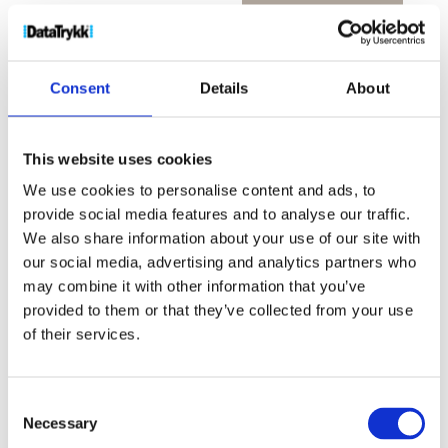
vannflaske
med
Produktnr:
21043200
Kategorier:
Drikkeflasker
,
skrukork
Vannflasker
Stikkord:
flaske
,
H2O
,
Lekkasjetett
,
Null
Consent
Details
About
antall
søl
,
Sport
,
Tempo
,
vann
This website uses cookies
We use cookies to personalise content and ads, to
provide social media features and to analyse our traffic.
We also share information about your use of our site with
Kjøp produkt uten print
our social media, advertising and analytics partners who
Ekstra informasjon
may combine it with other information that you’ve
Send forespørsel om produkt med print
provided to them or that they’ve collected from your use
of their services.
Dekorasjonsalternativer
Dekorasjonpriser
Consent
Legg valgte i handlekurven
Necessary
Selection