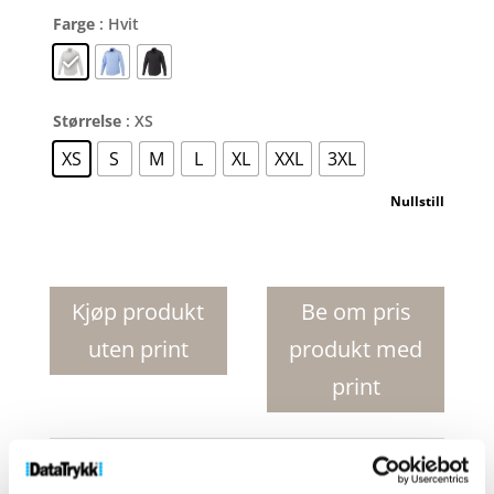
Farge
: Hvit
Størrelse
: XS
XS
S
M
L
XL
XXL
3XL
Nullstill
Hamell
langermet
skjorte
Kjøp produkt
Be om pris
antall
uten print
produkt med
print
Produktnr:
38168010
Kategorier:
Skjorter
,
Tekstil
Stikkord:
bluse
,
bluser
,
skjorte
,
skjorter