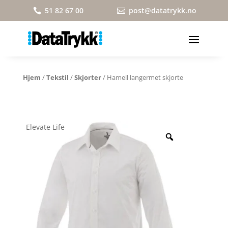
51 82 67 00
post@datatrykk.no


Hjem
/
Tekstil
/
Skjorter
/ Hamell langermet skjorte
Elevate Life