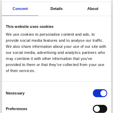
Consent
Details
About
This website uses cookies
We use cookies to personalise content and ads, to
Kjøp produkt uten print
provide social media features and to analyse our traffic.
Ekstra informasjon
We also share information about your use of our site with
Send forespørsel om produkt med print
our social media, advertising and analytics partners who
may combine it with other information that you’ve
Dekorasjonsalternativer
provided to them or that they’ve collected from your use
Dekorasjonpriser
of their services.
Legg valgte i handlekurven
Consent
Bilde
Navn
På lager
Necessary
Selection
Bilde
Navn
På lager
Hamell
Preferences
langermet