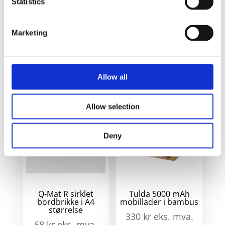
Statistics
Klip
skrivebordsorganisato
Marketing
med 5 W trådløs lader 
Solid svart
Allow all
Relaterte produkter
Allow selection
Deny
Q-Mat R sirklet
Tulda 5000 mAh
bordbrikke i A4
mobillader i bambus
størrelse
330
kr
eks. mva.
68
kr
eks. mva.