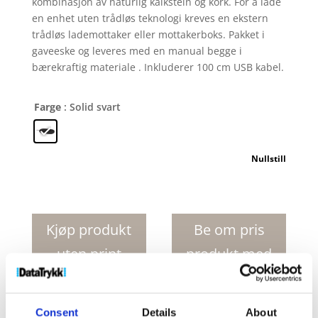
kombinasjon av naturlig kalkstein og kork. For å lade
en enhet uten trådløs teknologi kreves en ekstern
trådløs lademottaker eller mottakerboks. Pakket i
gaveeske og leveres med en manual begge i
bærekraftig materiale . Inkluderer 100 cm USB kabel.
Farge
: Solid svart
Nullstill
Klip
skrivebordsorganisator
med
Kjøp produkt
Be om pris
5
uten print
produkt med
W
trådløs
print
lader
antall
Consent
Details
About