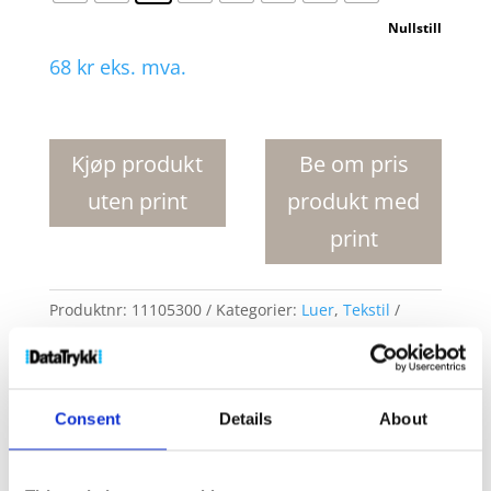
Nullstill
68
kr
eks. mva.
Level
lue
antall
Kjøp produkt
Be om pris
uten print
produkt med
print
Produktnr:
11105300
Kategorier:
Luer
,
Tekstil
Stikkord:
beanie
,
beanies
,
cap
,
caps
,
hat
,
hats
,
headband
,
headbands
,
headwear
,
knitted beanie
,
knitted beanies
Consent
Details
About