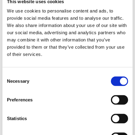
This website uses cookies
We use cookies to personalise content and ads, to
Kjøp produkt uten print
provide social media features and to analyse our traffic.
Ekstra informasjon
We also share information about your use of our site with
our social media, advertising and analytics partners who
Send forespørsel om produkt med print
may combine it with other information that you’ve
Dekorasjonsalternativer
provided to them or that they’ve collected from your use
Dekorasjonpriser
of their services.
Legg valgte i handlekurven
Consent
Necessary
Selection
Bilde
Navn
På lager
Bilde
Navn
På lager
Preferences
Level lue
Lev
På
-
lue
lager
Statistics
Stormgrå
ant