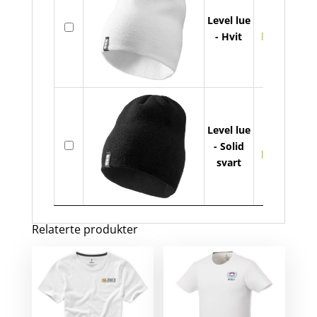
Lev
Level lue
På
lue
- Hvit
lager
ant
Level lue
Lev
På
- Solid
lue
lager
svart
ant
Relaterte produkter