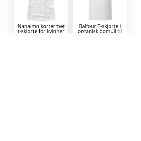
Nanaimo kortermet
Balfour T-skjorte i
t-skjorte for kvinner
organisk bomull til
herre
142
kr
eks. mva.
Collection:
Tekstil
250
kr
eks. mva.
Beryl kortermet
Nanaimo kortermet
organiske resirkulert
t-skjorte for menn
herre-polo