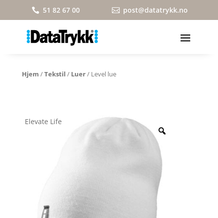
51 82 67 00
post@datatrykk.no


Hjem
/
Tekstil
/
Luer
/ Level lue
Elevate Life