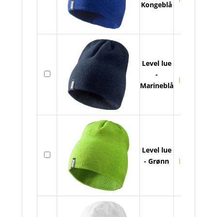
Kongeblå
ant
Level lue
Lev
På
-
lue
lager
Marineblå
ant
Lev
Level lue
På
lue
- Grønn
lager
ant