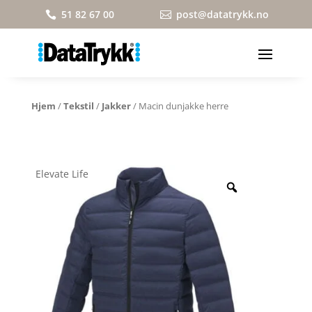
51 82 67 00
post@datatrykk.no


Hjem
/
Tekstil
/
Jakker
/ Macin dunjakke herre
Elevate Life