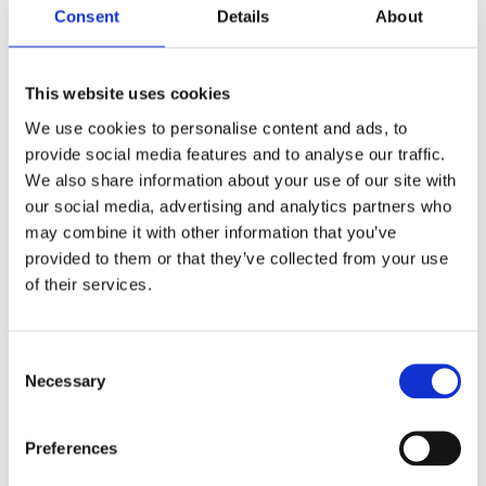
Stikkord:
bærekraftig
,
Dun
,
dunjakke
,
Green Concept
,
Consent
Details
About
jakke
,
jakker
,
klær
,
rds
,
resirkulert
This website uses cookies
We use cookies to personalise content and ads, to
provide social media features and to analyse our traffic.
We also share information about your use of our site with
Kjøp produkt uten print
our social media, advertising and analytics partners who
may combine it with other information that you’ve
Ekstra informasjon
provided to them or that they’ve collected from your use
Send forespørsel om produkt med print
of their services.
Dekorasjonsalternativer
Dekorasjonpriser
Consent
Necessary
Selection
Legg valgte i handlekurven
Bilde
Navn
På lager
Preferences
Bilde
Navn
På lager