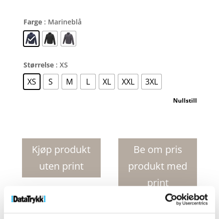
Farge
: Marineblå
Størrelse
: XS
XS
S
M
L
XL
XXL
3XL
Nullstill
Macin
dunjakke
herre
Kjøp produkt
Be om pris
antall
uten print
produkt med
print
Produktnr:
39339550
Kategorier:
Jakker
,
Tekstil